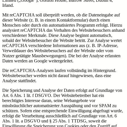
Limited („Google“), Gordon House, Barrow Street, Dublin 4,
Irland.
Mit reCAPTCHA soll überprüft werden, ob die Dateneingabe auf
dieser Website (z. B. in einem Kontaktformular) durch einen
Menschen oder durch ein automatisiertes Programm erfolgt. Hierzu
analysiert reCAPTCHA das Verhalten des Websitebesuchers anhand
verschiedener Merkmale. Diese Analyse beginnt automatisch,
sobald der Websitebesucher die Website betritt. Zur Analyse wertet
reCAPTCHA verschiedene Informationen aus (z. B. IP-Adresse,
Verweildauer des Websitebesuchers auf der Website oder vom
Nutzer getätigte Mausbewegungen). Die bei der Analyse erfassten
Daten werden an Google weitergeleitet.
Die reCAPTCHA-Analysen laufen vollständig im Hintergrund.
Websitebesucher werden nicht darauf hingewiesen, dass eine
Analyse stattfindet.
Die Speicherung und Analyse der Daten erfolgt auf Grundlage von
Art. 6 Abs. 1 lit. f DSGVO. Der Websitebetreiber hat ein
berechtigtes Interesse daran, seine Webangebote vor
missbräuchlicher automatisierter Ausspähung und vor SPAM zu
schützen. Sofern eine entsprechende Einwilligung abgefragt wurde,
erfolgt die Verarbeitung ausschließlich auf Grundlage von Art. 6
Abs. 1 lit. a DSGVO und § 25 Abs. 1 TTDSG, soweit die
Einwilligung die Speicherung von Cookies oder den Zugriff auf